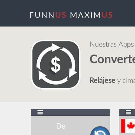
FUNN
US
MAXIM
US
Nuestras Apps
Convert
Relájese
y alma